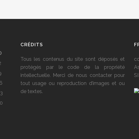
CRÉDITS
F
D
Tous les contenus du site sont déposés et
c
2
protégés par le code de la propriété
As
9
intellectuelle. Merci de nous contacter pour
S
6
tout usage ou reproduction d’images et ou
de textes.
3
0