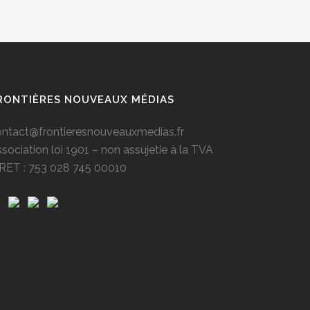
RONTIÈRES NOUVEAUX MÉDIAS
ontact@frontieresnouveauxmedias.fr
sociation loi 1901 – non assujetie à la TVA
IRET : 753 028 745 00010